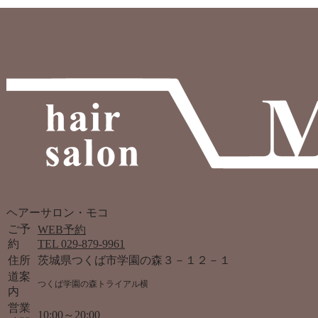
ヘアーサロン・モコ
ご予
WEB予約
約
TEL 029-879-9961
住所
茨城県つくば市学園の森３－１２－１
道案
つくば学園の森トライアル横
内
営業
10:00～20:00