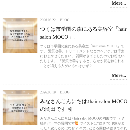
More...
2026.03.22 BLOG
つくば市学園の森にある美容室「hair
salon MOCO」.
つくば市学園の森にある美容室「hair salon MOCO」で
す。 髪質改善、トリートメントなどのヘアケアは千葉
におまかせください。 質問がきてましたのでお答えい
たします。 「髪質改善をすると、なぜか髪を触られる
ことが増える人がいるのはなぜ？ ...
More...
2026.03.19 BLOG
みなさんこんにちは♪hair salon MOCO
の岡田です!引
みなさんこんにちは♪ hair salon MOCOの岡田です! 引き
続きパーマの質問です
ツイストは“強さ”で印象がま
ったく変わるのはなぜ？ その1 ねじる回数や強さでそれ