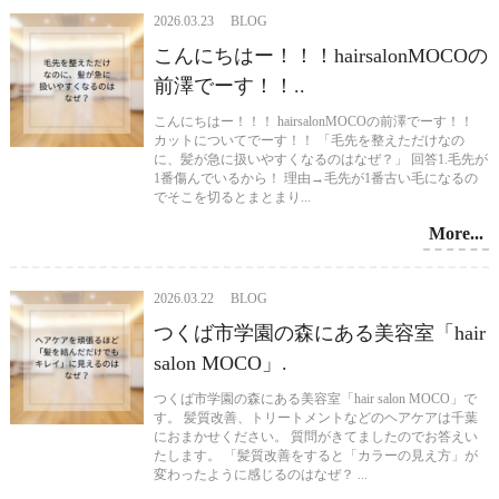
2026.03.23 BLOG
こんにちはー！！！hairsalonMOCOの
前澤でーす！！..
こんにちはー！！！ hairsalonMOCOの前澤でーす！！
カットについてでーす！！ 「毛先を整えただけなの
に、髪が急に扱いやすくなるのはなぜ？」 回答1.毛先が
1番傷んでいるから！ 理由→毛先が1番古い毛になるの
でそこを切るとまとまり...
More...
2026.03.22 BLOG
つくば市学園の森にある美容室「hair
salon MOCO」.
つくば市学園の森にある美容室「hair salon MOCO」で
す。 髪質改善、トリートメントなどのヘアケアは千葉
におまかせください。 質問がきてましたのでお答えい
たします。 「髪質改善をすると「カラーの見え方」が
変わったように感じるのはなぜ？ ...