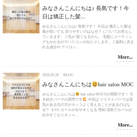
みなさんこんにちは♪ 長島です！今
日は矯正した髪...
みなさんこんにちは♪ 長島です！ 今日は 矯正した髪は
風が吹いても 戻りやすいのはなぜ？ についてお答えし
ていきます。 1.毛が 固くなるから。 毛髪にコーティン
グもかかるのでハリコシが出たりします。 2.薬剤に含ま
れる成分や アイロン...
More...
2026.03.26 BLOG
みなさんこんにちは
hair salon MOC
みなさんこんにちは
hair salon MOCOの岡田です！ 引
き続きパーマの質問です
今回は ツイストパーマは湿
気がある日の方がカッコよく見えることがあるのはな
ぜ？ その1 カールが出やすくなる 理由 湿気でカールが
出やすくなりオシャ...
More...