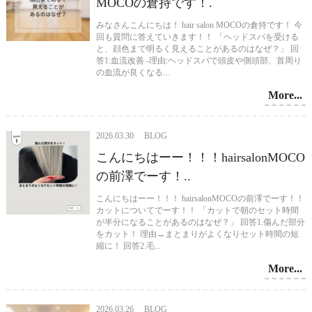
MOCOの倉持です！.
みなさんこんにちは！ hair salon MOCOの倉持です！ 今
回も質問に答えていきます！！ 「ヘッドスパを受ける
と、顔色まで明るく見えることがあるのはなぜ？」 回
答1:血流改善 -理由:ヘッドスパで頭皮や側頭部、首周り
の血流が良くなる...
More...
2026.03.30 BLOG
こんにちはーー！！！hairsalonMOCO
の前澤でーす！..
こんにちはーー！！！ hairsalonMOCOの前澤でーす！！
カットについてでーす！！ 「カットで朝のセット時間
が半分になることがあるのはなぜ？」 回答1.傷んだ部分
をカット！ 理由→まとまりがよくなりセット時間の短
縮に！ 回答2.毛...
More...
2026.03.26 BLOG