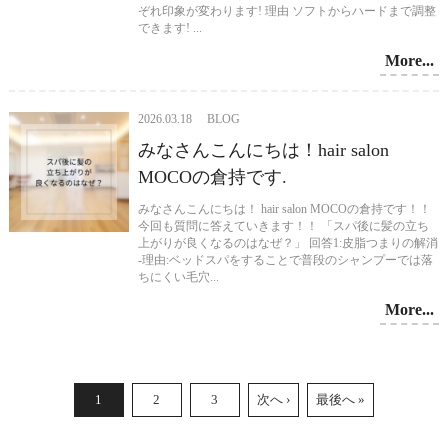
ぞれ印象が変わります! 理由 ソフトからハードまで調整
できます! ...
More...
2026.03.18 BLOG
みなさんこんにちは！hair salon
MOCOの倉持です.
みなさんこんにちは！ hair salon MOCOの倉持です！！
今回も質問に答えていきます！！ 「スパ後に髪の立ち
上がりが良くなるのはなぜ？」 回答1:皮脂つまりの解消
-理由:ベッドスパをすることで普段のシャンプーでは落
ちにくい毛穴...
More...
1
2
3
次へ ›
最後へ »