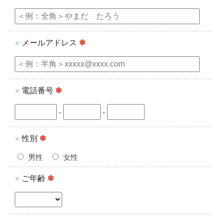
●
メールアドレス
✽
●
電話番号
✽
-
-
●
性別
✽
男性
女性
●
ご年齢
✽