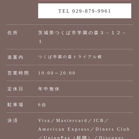
TEL 029-879-9961
住所
茨城県つくば市学園の森３－１２－
１
つくば学園の森トライアル横
道案内
営業時間
10:00～20:00
定休日
年中無休
駐車場
6台
決済
Visa／Mastercard／JCB／
American Express／Diners Club
／UnionPay（銀聯）／Discover