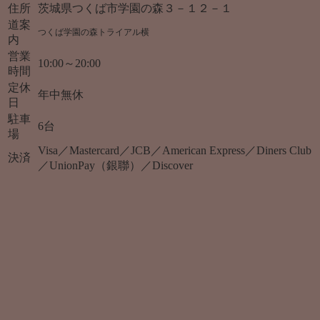
住所
茨城県つくば市学園の森３－１２－１
道案
つくば学園の森トライアル横
内
営業
10:00～20:00
時間
定休
年中無休
日
駐車
6台
場
Visa／Mastercard／JCB／American Express／Diners Club
決済
／UnionPay（銀聯）／Discover