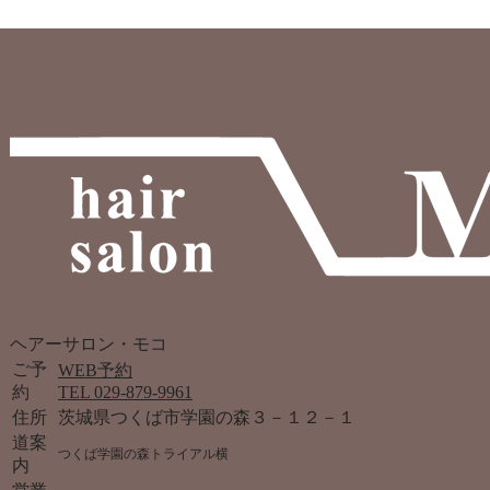
ヘアーサロン・モコ
ご予
WEB予約
約
TEL 029-879-9961
住所
茨城県つくば市学園の森３－１２－１
道案
つくば学園の森トライアル横
内