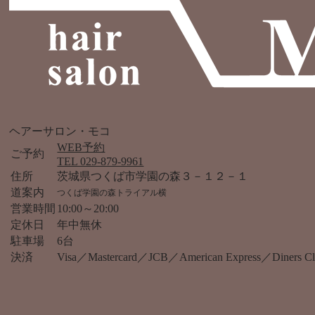
ヘアーサロン・モコ
WEB予約
ご予約
TEL 029-879-9961
住所
茨城県つくば市学園の森３－１２－１
道案内
つくば学園の森トライアル横
営業時間
10:00～20:00
定休日
年中無休
駐車場
6台
決済
Visa／Mastercard／JCB／American Express／Diner