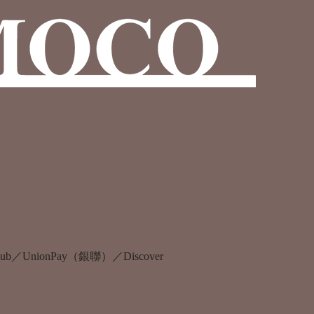
s Club／UnionPay（銀聯）／Discover