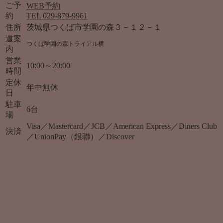
ご予
WEB予約
約
TEL 029-879-9961
住所
茨城県つくば市学園の森３－１２－１
道案
つくば学園の森トライアル横
内
営業
10:00～20:00
時間
定休
年中無休
日
駐車
6台
場
Visa／Mastercard／JCB／American Express／Diners Club
決済
／UnionPay（銀聯）／Discover