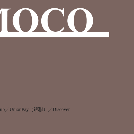
s Club／UnionPay（銀聯）／Discover