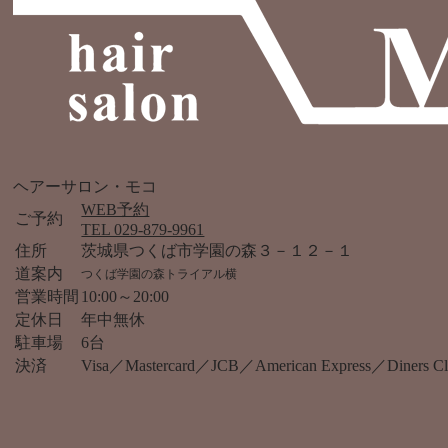
ヘアーサロン・モコ
WEB予約
ご予約
TEL 029-879-9961
住所
茨城県つくば市学園の森３－１２－１
道案内
つくば学園の森トライアル横
営業時間
10:00～20:00
定休日
年中無休
駐車場
6台
決済
Visa／Mastercard／JCB／American Express／Diner