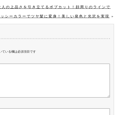
OCOの大人の上品さを引き立てるボブカット！顔周りのラインで
OCOグロッシーカラーでツヤ髪に変身！美しい発色と光沢を実現
»
いている欄は必須項目です