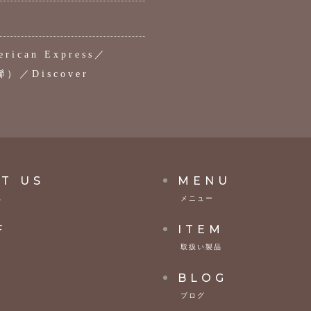
rican Express／
聯）／Discover
T US
MENU
へ
メニュー
F
ITEM
取扱い製品
S
BLOG
ブログ