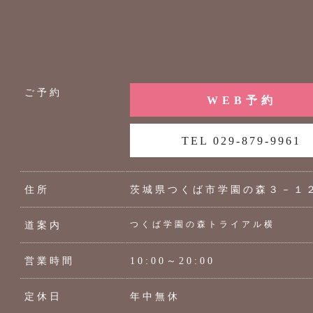
ご予約
WEB予約
TEL 029-879-9961
住所
茨城県つくば市学園の森３－１
つくば学園の森トライアル横
道案内
営業時間
10:00～20:00
定休日
年中無休