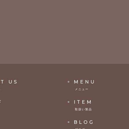
T US
MENU
へ
メニュー
F
ITEM
取扱い製品
S
BLOG