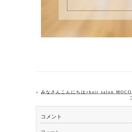
«
みなさんこんにちは♪hair salon MO
コメント