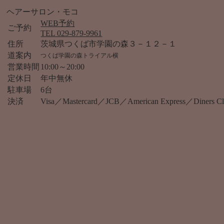
ヘアーサロン・モコ
WEB予約
ご予約
TEL 029-879-9961
住所
茨城県つくば市学園の森３－１２－１
道案内
つくば学園の森トライアル横
営業時間
10:00～20:00
定休日
年中無休
駐車場
6台
決済
Visa／Mastercard／JCB／American Express／Diner