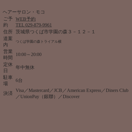
ヘアーサロン・モコ
ご予
WEB予約
約
TEL 029-879-9961
住所
茨城県つくば市学園の森３－１２－１
道案
つくば学園の森トライアル横
内
営業
10:00～20:00
時間
定休
年中無休
日
駐車
6台
場
Visa／Mastercard／JCB／American Express／Diners Club
決済
／UnionPay（銀聯）／Discover