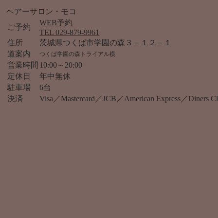
ヘアーサロン・モコ
WEB予約
ご予約
TEL 029-879-9961
住所
茨城県つくば市学園の森３－１２－１
道案内
つくば学園の森トライアル横
営業時間
10:00～20:00
定休日
年中無休
駐車場
6台
決済
Visa／Mastercard／JCB／American Express／Diner