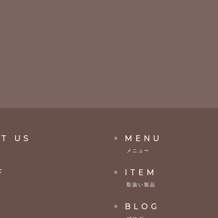
T US
MENU
へ
メニュー
F
ITEM
取扱い製品
S
BLOG