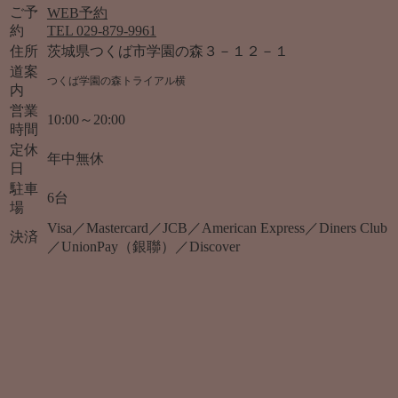
ご予
WEB予約
約
TEL 029-879-9961
住所
茨城県つくば市学園の森３－１２－１
道案
つくば学園の森トライアル横
内
営業
10:00～20:00
時間
定休
年中無休
日
駐車
6台
場
Visa／Mastercard／JCB／American Express／Diners Club
決済
／UnionPay（銀聯）／Discover