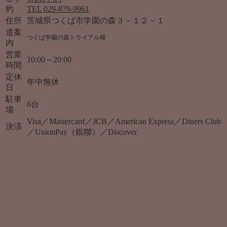
約
TEL 029-879-9961
住所
茨城県つくば市学園の森３－１２－１
道案
つくば学園の森トライアル横
内
営業
10:00～20:00
時間
定休
年中無休
日
駐車
6台
場
Visa／Mastercard／JCB／American Express／Diners Club
決済
／UnionPay（銀聯）／Discover