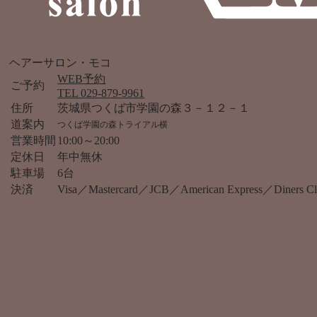
ヘアーサロン・モコ
WEB予約
ご予約
TEL 029-879-9961
住所
茨城県つくば市学園の森３－１２－１
道案内
つくば学園の森トライアル横
営業時間
10:00～20:00
定休日
年中無休
駐車場
6台
決済
Visa／Mastercard／JCB／American Express／Diner