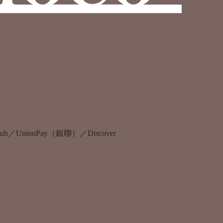
s Club／UnionPay（銀聯）／Discover