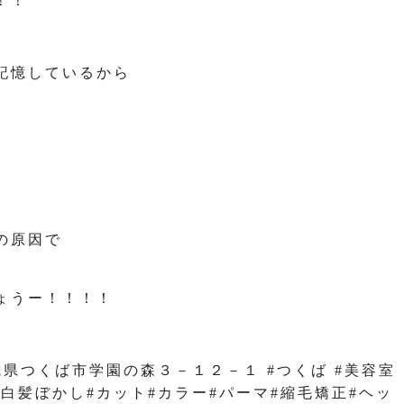
！！
記憶しているから
の原因で
ょうー！！！！
0816 茨城県つくば市学園の森３－１２－１ #つくば #美容室
 #白髪ぼかし#カット#カラー#パーマ#縮毛矯正#ヘッ