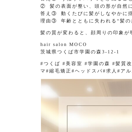
② 髪の表面が整い、頭の形が自然
答え③ 動くたびに髪がしなやかに
理由③ 年齢とともに失われる“髪の
髪の質が変わると、顔周りの印象が
hair salon MOCO
茨城県つくば市学園の森3-12-1
#つくば #美容室 #学園の森 #髪質
マ#縮毛矯正#ヘッドスパ#求人#ア