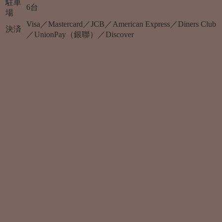
駐車
6台
場
Visa／Mastercard／JCB／American Express／Diners Club
決済
／UnionPay（銀聯）／Discover