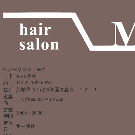
ヘアーサロン・モコ
ご予
WEB予約
約
TEL 029-879-9961
住所
茨城県つくば市学園の森３－１２－１
道案
つくば学園の森トライアル横
内
営業
10:00～20:00
時間
定休
年中無休
日