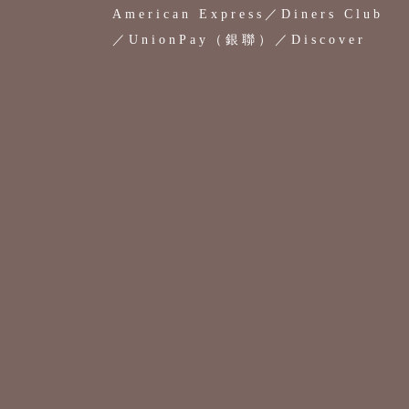
American Express／Diners Club
／UnionPay（銀聯）／Discover