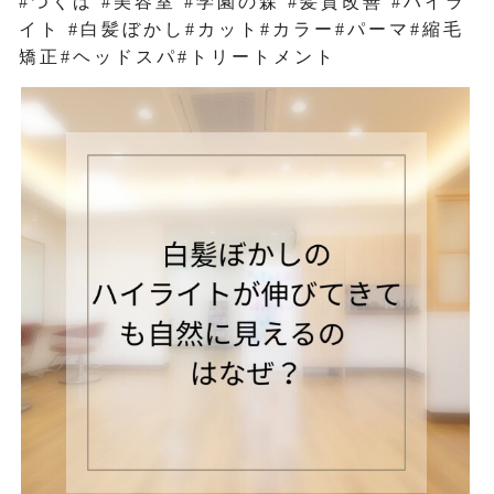
#つくば #美容室 #学園の森 #髪質改善 #ハイラ
イト #白髪ぼかし#カット#カラー#パーマ#縮毛
矯正#ヘッドスパ#トリートメント