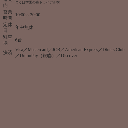
つくば学園の森トライアル横
内
営業
10:00～20:00
時間
定休
年中無休
日
駐車
6台
場
Visa／Mastercard／JCB／American Express／Diners Club
決済
／UnionPay（銀聯）／Discover