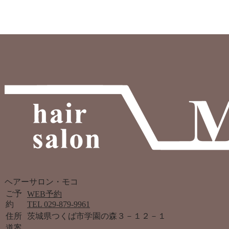
ヘアーサロン・モコ
ご予
WEB予約
約
TEL 029-879-9961
住所
茨城県つくば市学園の森３－１２－１
道案