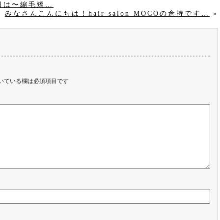
日は〜縮毛矯…
みなさんこんにちは！hair salon MOCOの倉持です…
»
いている欄は必須項目です