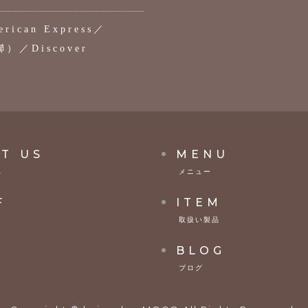
rican Express／
聯）／Discover
T US
MENU
へ
メニュー
F
ITEM
取扱い製品
S
BLOG
ブログ