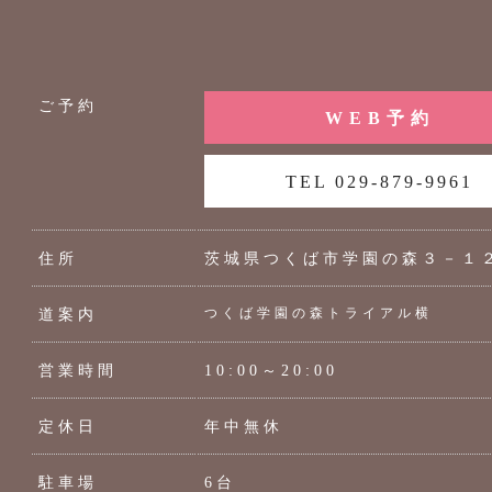
ご予約
WEB予約
TEL 029-879-9961
住所
茨城県つくば市学園の森３－１
つくば学園の森トライアル横
道案内
営業時間
10:00～20:00
定休日
年中無休
駐車場
6台