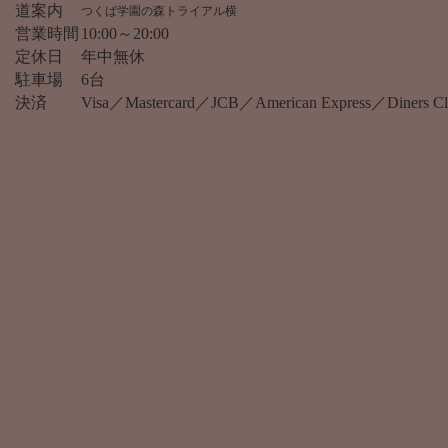
道案内
つくば学園の森トライアル横
営業時間
10:00～20:00
定休日
年中無休
駐車場
6台
決済
Visa／Mastercard／JCB／American Express／Diner