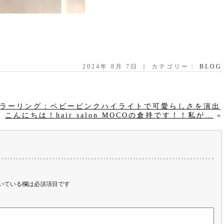
2024年 8月 7日 ｜ カテゴリー：
BLOG
COのカラーリング：ベビーピンクハイライトで可愛らしさを演出
こんにちは！hair salon MOCOの倉持です！！私が…
»
いている欄は必須項目です